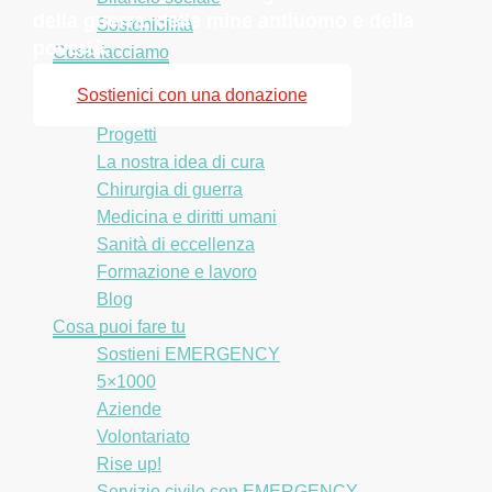
della guerra, delle mine antiuomo e della
Sostenibilità
povertà.
Cosa facciamo
Gaza
Sostienici con una donazione
Life Support: la nostra nave
Progetti
La nostra idea di cura
Chirurgia di guerra
Medicina e diritti umani
Sanità di eccellenza
Formazione e lavoro
Blog
Cosa puoi fare tu
Sostieni EMERGENCY
5×1000
Aziende
Volontariato
Rise up!
Servizio civile con EMERGENCY