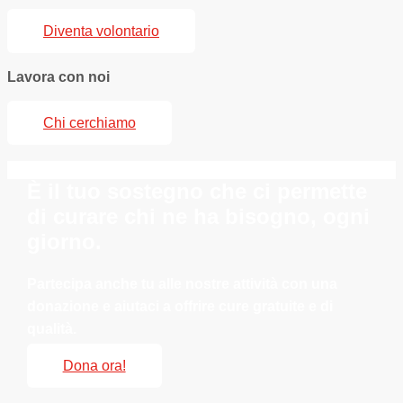
Diventa volontario
Lavora con noi
Chi cerchiamo
È il tuo sostegno che ci permette
di curare chi ne ha bisogno, ogni
giorno.
Partecipa anche tu alle nostre attività con una
donazione e aiutaci a offrire cure gratuite e di
qualità.
Dona ora!